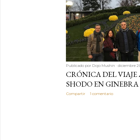
d
a
s
Publicado por
Dojo Mushin
diciembre 2
CRÓNICA DEL VIAJE
SHODO EN GINEBRA 
Compartir
1 comentario