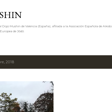
Ir al contenido principal
SHIN
l Dojo Mushin de Valencia (España), afiliada a la Asociación Española de Aikido
 Europea de Jôdô.
re, 2018