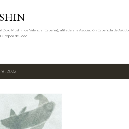
Ir al contenido principal
SHIN
l Dojo Mushin de Valencia (España), afiliada a la Asociación Española de Aikido
 Europea de Jôdô.
re, 2022