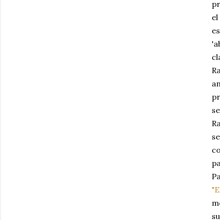
pr
el
e
'a
cl
R
a
p
se
Ra
se
co
pa
Pa
"E
m
su