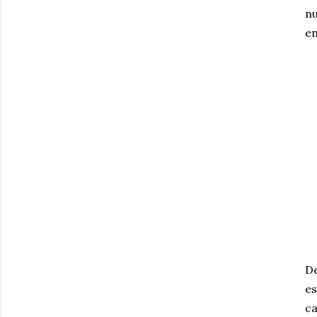
nu
en
D
es
c