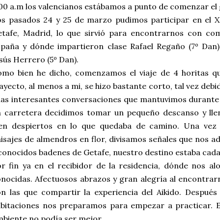
00 a.m los valencianos estábamos a punto de comenzar el 
s pasados 24 y 25 de marzo pudimos participar en el X
etafe, Madrid, lo que sirvió para encontrarnos con co
paña y dónde impartieron clase Rafael Regaño (7º Dan)
sús Herrero (5º Dan).
mo bien he dicho, comenzamos el viaje de 4 horitas qu
ayecto, al menos a mi, se hizo bastante corto, tal vez deb
las interesantes conversaciones que mantuvimos durante 
n carretera decidimos tomar un pequeño descanso y lle
ien despiertos en lo que quedaba de camino. Una vez 
isajes de almendros en flor, divisamos señales que nos 
conocidos badenes de Getafe, nuestro destino estaba cada
r fin ya en el recibidor de la residencia, dónde nos al
nocidas. Afectuosos abrazos y gran alegría al encontra
n las que compartir la experiencia del Aikido. Después 
bitaciones nos preparamos para empezar a practicar. En
biente no podía ser mejor.