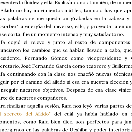
esentes la fluidez y el ki. Explicándonos también, de man
 Aikido no hay movimientos inútiles, tan solo hay que ap
sas palabras se me quedaron grabadas en la cabeza y 
bsorber' la energía del universo, el ki, y proyectarla en u
ase corta, fue un momento intenso y muy satisfactorio.
afa cogió el relevo y junto al resto de componentes 
nunciaron los cambios que se habían llevado a cabo, q
residente, Fernando Gómez como vicepresidente y 
cretario, José Fernando García como tesorero y Guillerm
fa continuando con la clase nos enseñó nuevas técnica
guir por el camino del aikido si esa era nuestra elección
nseguir nuestros objetivos. Después de esa clase vini
rte de nuestros compañeros.
ra finalizar aquella sesión, Rafa nos leyó varias partes d
l secreto del Aikido"
del cuál ya había hablado en o
omentos, como Rafa bien dice, son perfectos para jun
mergirnos en las palabras de Ueshiba y poder interioriz