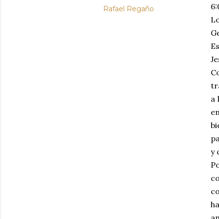
6:
Rafael Regaño
Lo
G
Es
Je
Co
tr
a 
e
b
pa
y 
Po
co
co
ha
am