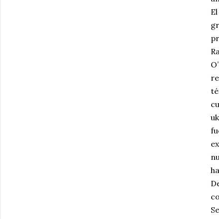
El
g
pr
Ra
O’
r
té
cu
uk
f
ex
nu
ha
De
co
S