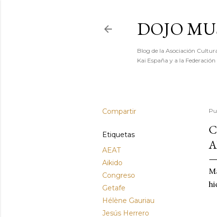
DOJO MU
Blog de la Asociación Cultura
Kai España y a la Federación
Compartir
Pu
C
Etiquetas
A
AEAT
Aikido
Ma
Congreso
hi
Getafe
Hélène Gauriau
Jesús Herrero