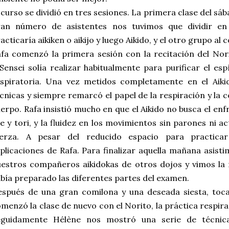
 curso se dividió en tres sesiones. La primera clase del sá
ran número de asistentes nos tuvimos que dividir en
acticaría aikiken o aikijo y luego Aikido, y el otro grupo al 
fa comenzó la primera sesión con la recitación del Nor
Sensei solía realizar habitualmente para purificar el esp
espiratoria. Una vez metidos completamente en el Aiki
cnicas y siempre remarcó el papel de la respiración y la 
erpo. Rafa insistió mucho en que el Aikido no busca el en
e y tori, y la fluidez en los movimientos sin parones ni act
uerza. A pesar del reducido espacio para practica
plicaciones de Rafa. Para finalizar aquella mañana asis
estros compañeros aikidokas de otros dojos y vimos la
bía preparado las diferentes partes del examen.
spués de una gran comilona y una deseada siesta, toca
menzó la clase de nuevo con el Norito, la práctica respirato
eguidamente Hélène nos mostró una serie de técnic