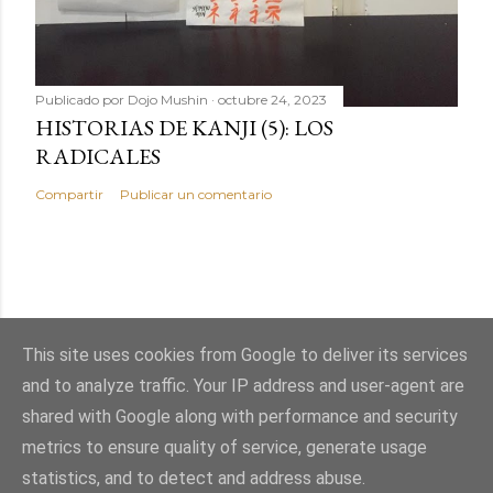
Publicado por
Dojo Mushin
octubre 24, 2023
HISTORIAS DE KANJI (5): LOS
RADICALES
Compartir
Publicar un comentario
This site uses cookies from Google to deliver its services
and to analyze traffic. Your IP address and user-agent are
shared with Google along with performance and security
Con la tecnología de Blogger
metrics to ensure quality of service, generate usage
statistics, and to detect and address abuse.
(c) www.dojomushin.es