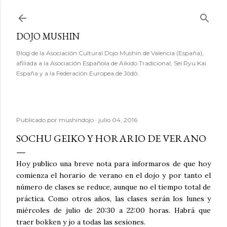
Ir al contenido principal
DOJO MUSHIN
Blog de la Asociación Cultural Dojo Mushin de Valencia (España),
afiliada a la Asociación Española de Aikido Tradicional, Sei Ryu Kai
España y a la Federación Europea de Jôdô.
Publicado por
mushindojo
julio 04, 2016
SOCHU GEIKO Y HORARIO DE VERANO
Hoy publico una breve nota para informaros de que hoy
comienza el horario de verano en el dojo y por tanto el
número de clases se reduce, aunque no el tiempo total de
práctica. Como otros años, las clases serán los lunes y
miércoles de julio de 20:30 a 22:00 horas. Habrá que
traer bokken y jo a todas las sesiones.